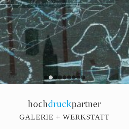
(Ausschnitt)
1
2
3
4
5
6
7
8
9
hoch
druck
partner
GALERIE + WERKSTATT