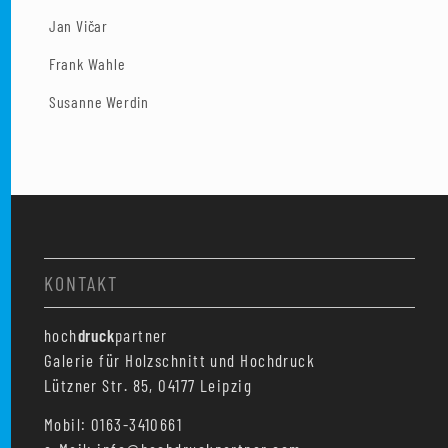
Jan Vičar
Frank Wahle
Susanne Werdin
KONTAKT
hoch
druck
partner
Galerie für Holzschnitt und Hochdruck
Lützner Str. 85, 04177 Leipzig
Mobil: 0163-3410661