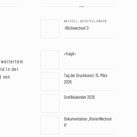
AKTUELL
,
AUSSTELLUNGEN
›Blickwechsel 2‹
>fragil<
rweitertem
nd in der
Tag der Druckkunst: 15. März
t von
2026
Grafikkalender 2026
Dokumentation „RevierWechsel
II“